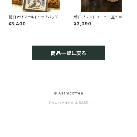
朝日オリジナルドリップバッグ
朝日ブレンドコーヒー豆200g&
20個
マドレーヌ3個【自分にごほう
¥3,400
¥3,090
び】
商品一覧に戻る
© Asahicoffee
Powered by